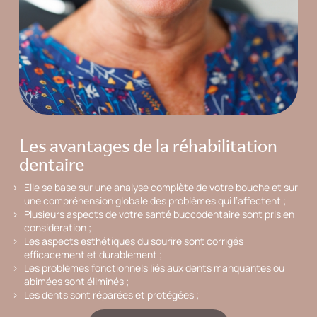
Les avantages de la réhabilitation
dentaire
Elle se base sur une analyse complète de votre bouche et sur
une compréhension globale des problèmes qui l’affectent ;
Plusieurs aspects de votre santé buccodentaire sont pris en
considération ;
Les aspects esthétiques du sourire sont corrigés
efficacement et durablement ;
Les problèmes fonctionnels liés aux dents manquantes ou
abimées sont éliminés ;
Les dents sont réparées et protégées ;