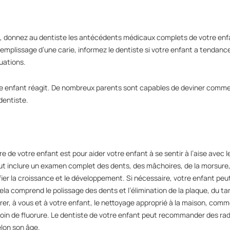
te, donnez au dentiste les antécédents médicaux complets de votre enfa
emplissage d’une carie, informez le dentiste si votre enfant a tendance
tuations.
enfant réagit. De nombreux parents sont capables de deviner comment
dentiste.
re de votre enfant est pour aider votre enfant à se sentir à l’aise avec l
peut inclure un examen complet des dents, des mâchoires, de la morsure
fier la croissance et le développement. Si nécessaire, votre enfant pe
la comprend le polissage des dents et l’élimination de la plaque, du ta
er, à vous et à votre enfant, le nettoyage approprié à la maison, comme
esoin de fluorure. Le dentiste de votre enfant peut recommander des ra
elon son âge.