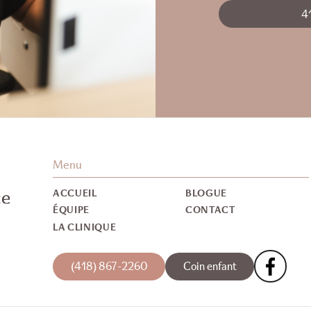
4
Menu
ACCUEIL
BLOGUE
ÉQUIPE
CONTACT
LA CLINIQUE
(418) 867-2260
Coin enfant