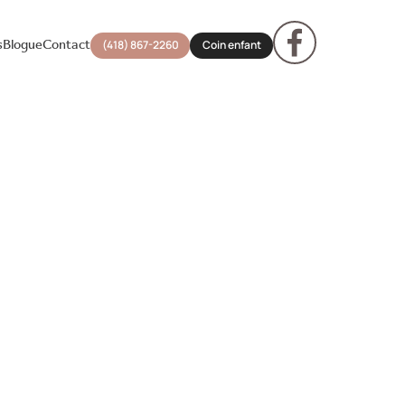
s
Blogue
Contact
(418) 867-2260
Coin enfant