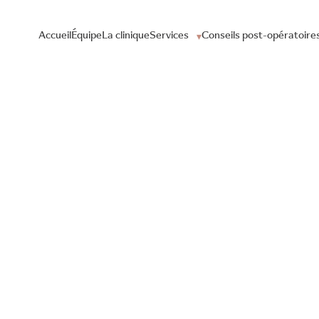
Accueil
Équipe
La clinique
Services
Conseils post-opératoire