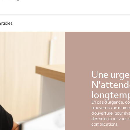
rticles
Une urge
N'attend
longtemp
En cas d'urgence, c
trouverons un moment
d'ouverture, pour év
des soins pour vous s
complications.