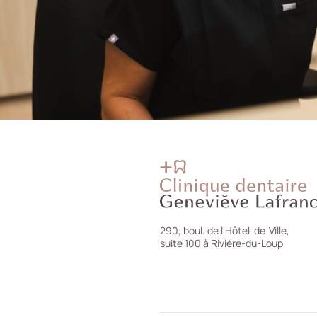
290, boul. de l'Hôtel-de-Ville,
suite 100 à Rivière-du-Loup