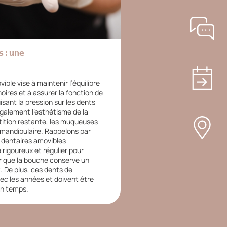
 : une
ble vise à maintenir l’équilibre
oires et à assurer la fonction de
isant la pression sur les dents
également l’esthétisme de la
tition restante, les muqueuses
-mandibulaire. Rappelons par
s dentaires amovibles
rigoureux et régulier pour
ur que la bouche conserve un
. De plus, ces dents de
c les années et doivent être
in temps.