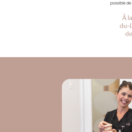
possible de 
À l
du-L
de