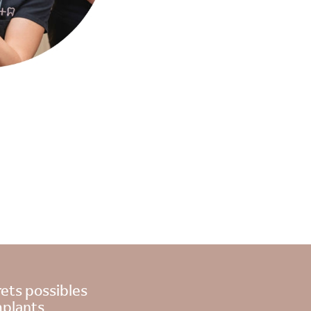
ets possibles
mplants