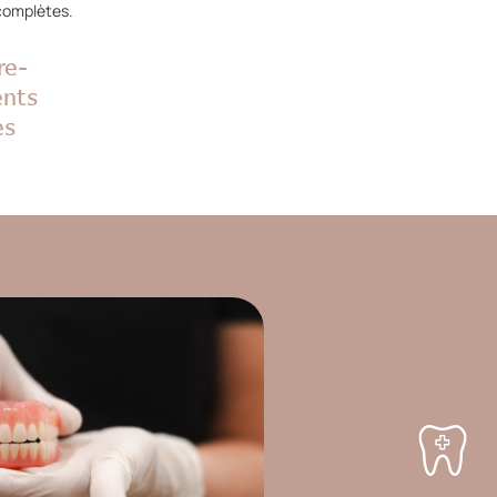
 complètes.
re-
ents
es