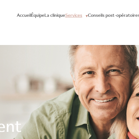
Accueil
Équipe
La clinique
Services
Conseils post-opératoire
ent