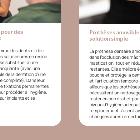
 pour des
Prothèses amovibles
s
solution simple
omme des dents et des
La prothèse dentaire amovi
s sur mesures en résine
dans l’occlusion des mâch
 se substituer à une
mastication, tout en rédu
manquante (avec une
restantes. Elle améliore 
le de la dentition d’une
bouche et protège la den
se complète). Dans leur
et l’articulation temporo
 de fixations permanentes
ailleurs que les prothèse
ur procéder à l’hygiène.
nécessitent un nettoyage 
sur implants et se
rester en bon état et po
niveau d’hygiène adéquat
remplacement s’usent ave
changées après un certa