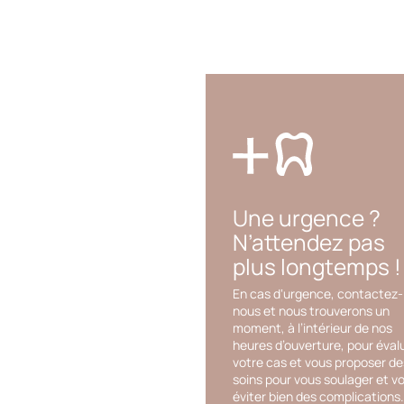
Une urgence ?
N’attendez pas
plus longtemps !
En cas d‘urgence, contactez-
nous et nous trouverons un
moment, à l’intérieur de nos
heures d’ouverture, pour éval
votre cas et vous proposer de
soins pour vous soulager et v
éviter bien des complications