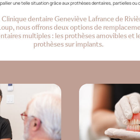
pallier une telle situation grâce aux prothèses dentaires, partielles ou
a Clinique dentaire Geneviève Lafrance de Riviè
oup, nous offrons deux options de remplacem
ntaires multiples : les prothèses amovibles et l
prothèses sur implants.