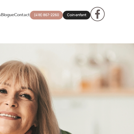
s
Blogue
Contact
(418) 867-2260
Coin enfant