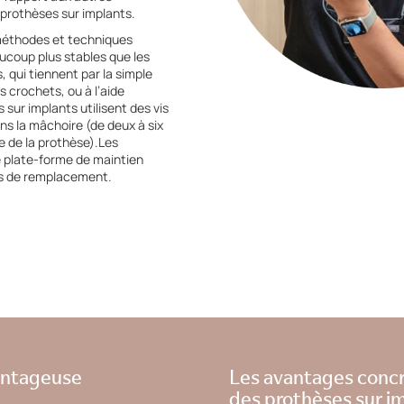
s prothèses sur implants.
méthodes et techniques
aucoup plus stables que les
, qui tiennent par la simple
s crochets, ou à l’aide
 sur implants utilisent des vis
ns la mâchoire (de deux à six
le de la prothèse).Les
e plate-forme de maintien
ts de remplacement.
antageuse
Les avantages concr
des prothèses sur i