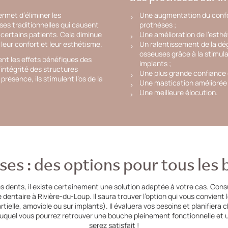
Une augmentation du confort
ermet d’éliminer les
prothèses ;
s traditionnelles qui causent
Une amélioration de l’esthé
 certains patients. Cela diminue
Un ralentissement de la dé
t leur confort et leur esthétisme.
osseuses grâce à la stimula
nt les effets bénéfiques des
implants ;
l’intégrité des structures
Une plus grande confiance e
présence, ils stimulent l’os de la
Une mastication améliorée e
Une meilleure élocution.
ses : des options pour tous les 
s dents, il existe certainement une solution adaptée à votre cas. Cons
dentaire à Rivière-du-Loup. Il saura trouver l’option qui vous convient
tielle, amovible ou sur implants). Il évaluera vos besoins et planifiera
uquel vous pourrez retrouver une bouche pleinement fonctionnelle et u
serez satisfait !