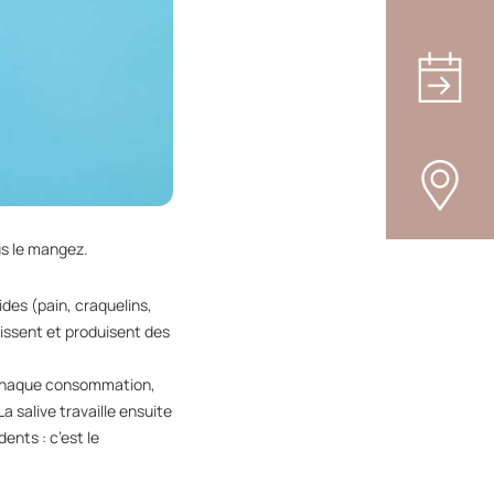
us le mangez.
des (pain, craquelins,
rissent et produisent des
s chaque consommation,
 salive travaille ensuite
ents : c’est le