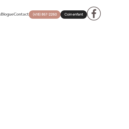
s
Blogue
Contact
(418) 867-2260
Coin enfant