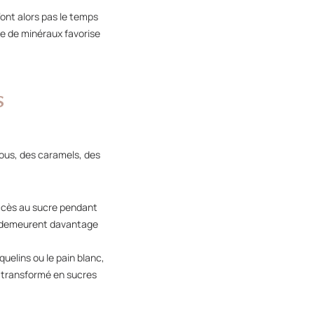
’ont alors pas le temps
e de minéraux favorise
s
ous, des caramels, des
 accès au sucre pendant
ts demeurent davantage
uelins ou le pain blanc,
t transformé en sucres