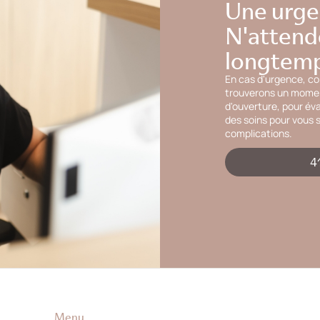
Une urge
N'attend
longtemp
En cas d'urgence, c
trouverons un moment
d'ouverture, pour év
des soins pour vous s
complications.
4
Menu