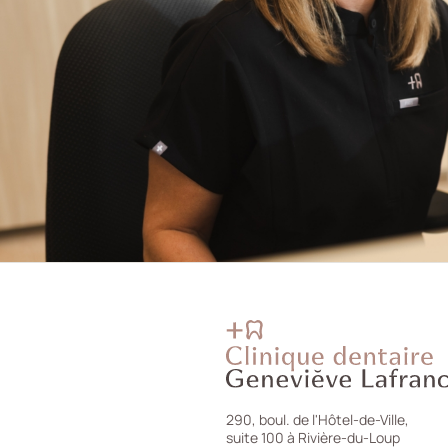
290, boul. de l'Hôtel-de-Ville,
suite 100 à Rivière-du-Loup