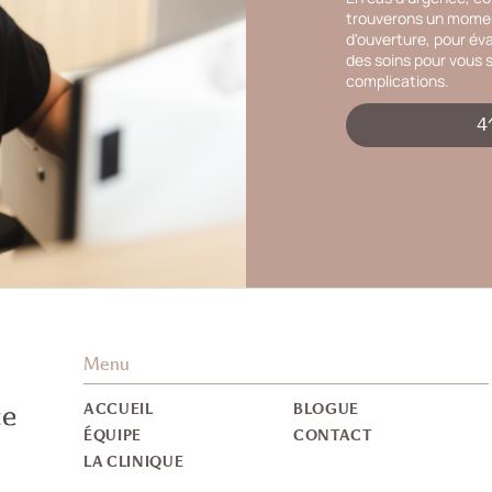
trouverons un moment
d'ouverture, pour év
des soins pour vous s
complications.
4
Menu
ACCUEIL
BLOGUE
ÉQUIPE
CONTACT
LA CLINIQUE