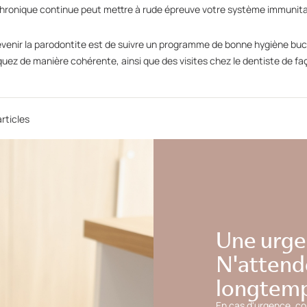
chronique continue peut mettre à rude épreuve votre système immunita
évenir la parodontite est de suivre un programme de bonne hygiène bu
ez de manière cohérente, ainsi que des visites chez le dentiste de faç
rticles
Une urge
N'attend
longtemp
En cas d'urgence, c