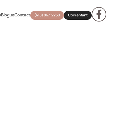
s
Blogue
Contact
(418) 867-2260
Coin enfant