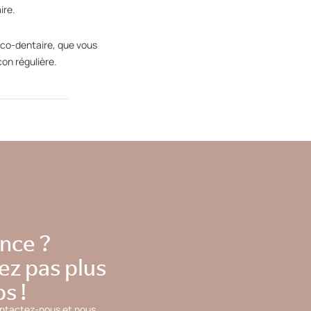
ire.
cco-dentaire, que vous
on régulière.
nce ?
ez pas plus
s !
ontactez-nous et nous