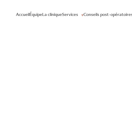
Accueil
Équipe
La clinique
Services
Conseils post-opératoire